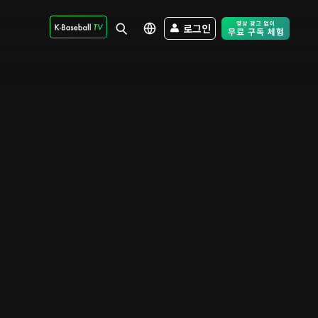
로그인
Free Trial - Sk