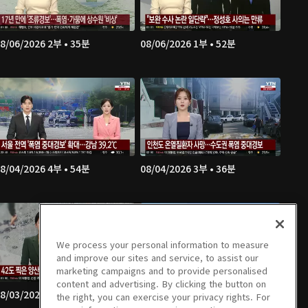
8/06/2026 2부 • 35분
08/06/2026 1부 • 52분
8/04/2026 4부 • 54분
08/04/2026 3부 • 36분
We process your personal information to measure
and improve our sites and service, to assist our
marketing campaigns and to provide personalised
content and advertising. By clicking the button on
8/03/2026 2부 • 40분
08/03/2026 1부 • 31분
the right, you can exercise your privacy rights. For