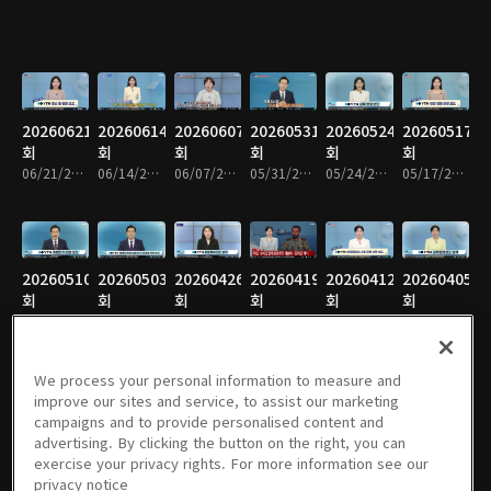
20260621
20260614
20260607
20260531
20260524
20260517
회
회
회
회
회
회
06/21/2026 • 31분
06/14/2026 • 31분
06/07/2026 • 31분
05/31/2026 • 31분
05/24/2026 • 31분
05/17/2026 • 31분
20260510
20260503
20260426
20260419
20260412
20260405
회
회
회
회
회
회
05/10/2026 • 31분
05/03/2026 • 31분
04/26/2026 • 31분
04/19/2026 • 19분
04/12/2026 • 31분
04/05/2026 • 31분
We process your personal information to measure and
improve our sites and service, to assist our marketing
campaigns and to provide personalised content and
20260329
20260322
20260315
20260308
20260301
20260222
advertising. By clicking the button on the right, you can
회
회
회
회
회
회
exercise your privacy rights. For more information see our
03/29/2026 • 31분
03/22/2026 • 31분
03/15/2026 • 31분
03/08/2026 • 31분
03/01/2026 • 31분
02/22/2026 • 31분
privacy notice