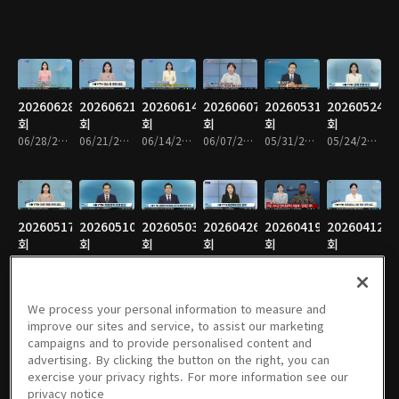
20260628
20260621
20260614
20260607
20260531
20260524
회
회
회
회
회
회
06/28/2026 • 31분
06/21/2026 • 31분
06/14/2026 • 31분
06/07/2026 • 31분
05/31/2026 • 31분
05/24/2026 • 31분
20260517
20260510
20260503
20260426
20260419
20260412
회
회
회
회
회
회
05/17/2026 • 31분
05/10/2026 • 31분
05/03/2026 • 31분
04/26/2026 • 31분
04/19/2026 • 19분
04/12/2026 • 31분
We process your personal information to measure and
improve our sites and service, to assist our marketing
campaigns and to provide personalised content and
20260405
20260329
20260322
20260315
20260308
20260301
advertising. By clicking the button on the right, you can
회
회
회
회
회
회
exercise your privacy rights. For more information see our
04/05/2026 • 31분
03/29/2026 • 31분
03/22/2026 • 31분
03/15/2026 • 31분
03/08/2026 • 31분
03/01/2026 • 31분
privacy notice