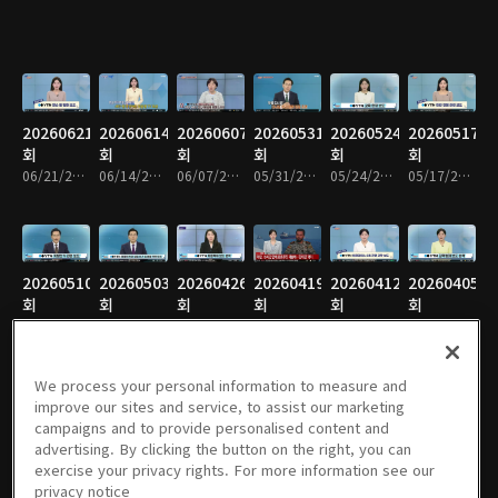
20260621
20260614
20260607
20260531
20260524
20260517
회
회
회
회
회
회
06/21/2026 • 31분
06/14/2026 • 31분
06/07/2026 • 31분
05/31/2026 • 31분
05/24/2026 • 31분
05/17/2026 • 31분
20260510
20260503
20260426
20260419
20260412
20260405
회
회
회
회
회
회
05/10/2026 • 31분
05/03/2026 • 31분
04/26/2026 • 31분
04/19/2026 • 19분
04/12/2026 • 31분
04/05/2026 • 31분
We process your personal information to measure and
improve our sites and service, to assist our marketing
campaigns and to provide personalised content and
20260329
20260322
20260315
20260308
20260301
20260222
advertising. By clicking the button on the right, you can
회
회
회
회
회
회
exercise your privacy rights. For more information see our
03/29/2026 • 31분
03/22/2026 • 31분
03/15/2026 • 31분
03/08/2026 • 31분
03/01/2026 • 31분
02/22/2026 • 31분
privacy notice