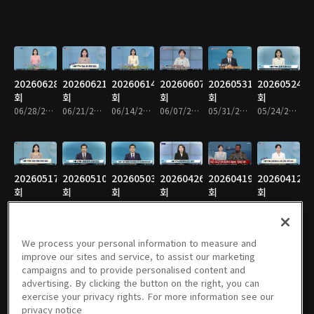
20260628
20260621
20260614
20260607
20260531
20260524
회
회
회
회
회
회
06/28/2026 • 31분
06/21/2026 • 31분
06/14/2026 • 31분
06/07/2026 • 31분
05/31/2026 • 31분
05/24/2026 • 31분
20260517
20260510
20260503
20260426
20260419
20260412
회
회
회
회
회
회
05/17/2026 • 31분
05/10/2026 • 31분
05/03/2026 • 31분
04/26/2026 • 31분
04/19/2026 • 19분
04/12/2026 • 31분
We process your personal information to measure and
improve our sites and service, to assist our marketing
campaigns and to provide personalised content and
20260405
20260329
20260322
20260315
20260308
20260301
advertising. By clicking the button on the right, you can
회
회
회
회
회
회
exercise your privacy rights. For more information see our
04/05/2026 • 31분
03/29/2026 • 31분
03/22/2026 • 31분
03/15/2026 • 31분
03/08/2026 • 31분
03/01/2026 • 31분
privacy notice