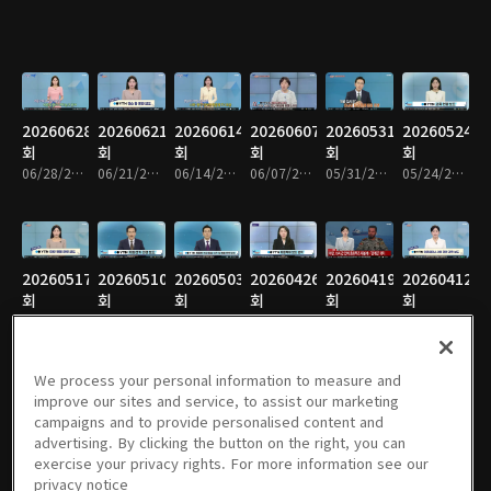
20260628
20260621
20260614
20260607
20260531
20260524
회
회
회
회
회
회
06/28/2026 • 31분
06/21/2026 • 31분
06/14/2026 • 31분
06/07/2026 • 31분
05/31/2026 • 31분
05/24/2026 • 31분
20260517
20260510
20260503
20260426
20260419
20260412
회
회
회
회
회
회
05/17/2026 • 31분
05/10/2026 • 31분
05/03/2026 • 31분
04/26/2026 • 31분
04/19/2026 • 19분
04/12/2026 • 31분
We process your personal information to measure and
improve our sites and service, to assist our marketing
campaigns and to provide personalised content and
20260405
20260329
20260322
20260315
20260308
20260301
advertising. By clicking the button on the right, you can
회
회
회
회
회
회
exercise your privacy rights. For more information see our
04/05/2026 • 31분
03/29/2026 • 31분
03/22/2026 • 31분
03/15/2026 • 31분
03/08/2026 • 31분
03/01/2026 • 31분
privacy notice