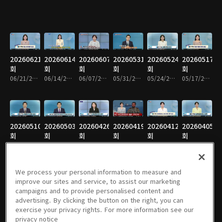
20260621
20260614
20260607
20260531
20260524
20260517
회
회
회
회
회
회
06/21/2026 • 31분
06/14/2026 • 31분
06/07/2026 • 31분
05/31/2026 • 31분
05/24/2026 • 31분
05/17/2026 • 31분
20260510
20260503
20260426
20260419
20260412
20260405
회
회
회
회
회
회
05/10/2026 • 31분
05/03/2026 • 31분
04/26/2026 • 31분
04/19/2026 • 19분
04/12/2026 • 31분
04/05/2026 • 31분
We process your personal information to measure and
improve our sites and service, to assist our marketing
campaigns and to provide personalised content and
20260329
20260322
20260315
20260308
20260301
20260222
advertising. By clicking the button on the right, you can
회
회
회
회
회
회
exercise your privacy rights. For more information see our
03/29/2026 • 31분
03/22/2026 • 31분
03/15/2026 • 31분
03/08/2026 • 31분
03/01/2026 • 31분
02/22/2026 • 31분
privacy notice