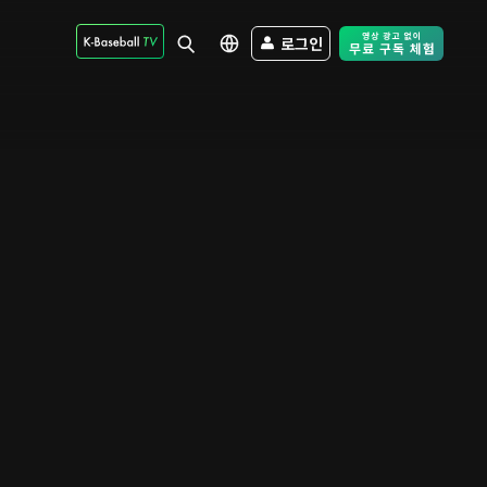
로그인
Free Trial - Sk