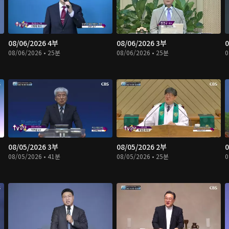
08/06/2026 4부
08/06/2026 3부
0
08/06/2026 • 25분
08/06/2026 • 25분
0
08/05/2026 3부
08/05/2026 2부
0
08/05/2026 • 41분
08/05/2026 • 25분
0