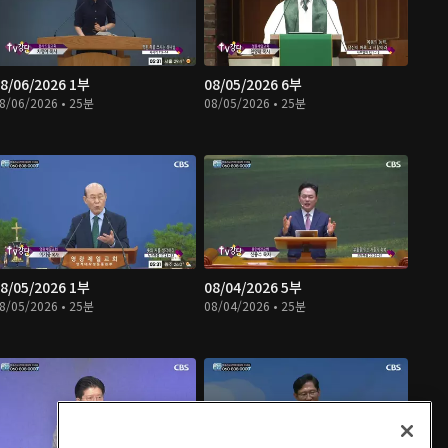
8/06/2026 1부
08/05/2026 6부
8/06/2026 • 25분
08/05/2026 • 25분
8/05/2026 1부
08/04/2026 5부
8/05/2026 • 25분
08/04/2026 • 25분