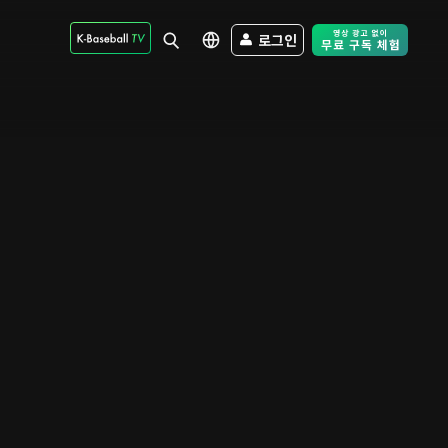
로그인
Free Trial - Sk