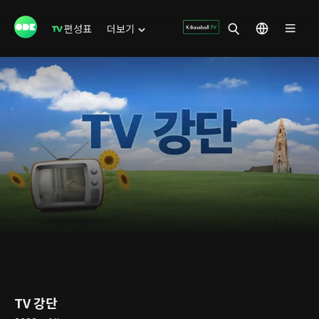
편성표
더보기
TV 강단