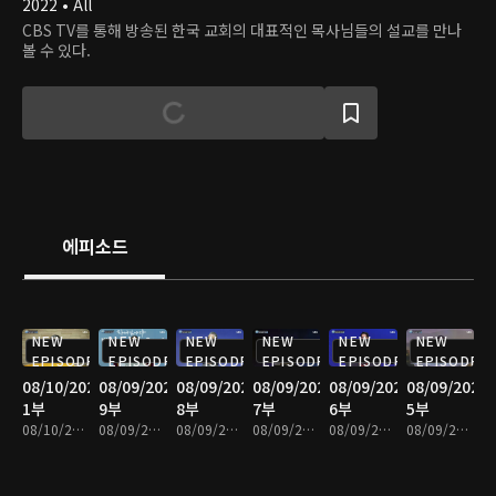
2022 • All
CBS TV를 통해 방송된 한국 교회의 대표적인 목사님들의 설교를 만나
볼 수 있다.
에피소드
NEW
NEW
NEW
NEW
NEW
NEW
EPISODE
EPISODE
EPISODE
EPISODE
EPISODE
EPISODE
08/10/2026
08/09/2026
08/09/2026
08/09/2026
08/09/2026
08/09/2026
1부
9부
8부
7부
6부
5부
08/10/2026 • 25분
08/09/2026 • 25분
08/09/2026 • 25분
08/09/2026 • 25분
08/09/2026 • 25분
08/09/2026 • 25분