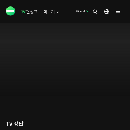
편성표
더보기
TV 강단