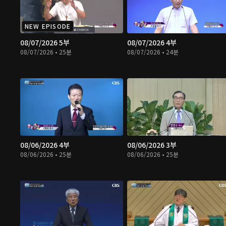
NEW EPISODE
08/07/2026 5부
08/07/2026 4부
08/07/2026 • 25분
08/07/2026 • 24분
08/06/2026 4부
08/06/2026 3부
08/06/2026 • 25분
08/06/2026 • 25분