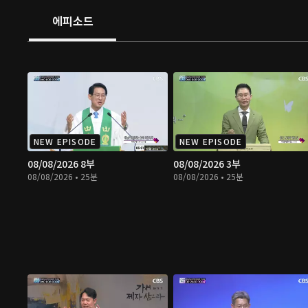
에피소드
NEW EPISODE
NEW EPISODE
08/08/2026 8부
08/08/2026 3부
08/08/2026 • 25분
08/08/2026 • 25분