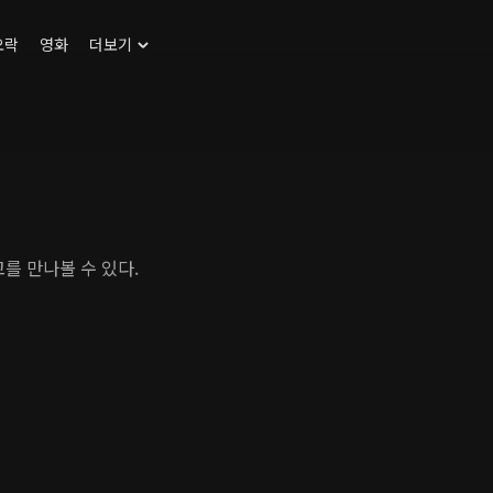
오락
영화
더보기
를 만나볼 수 있다.