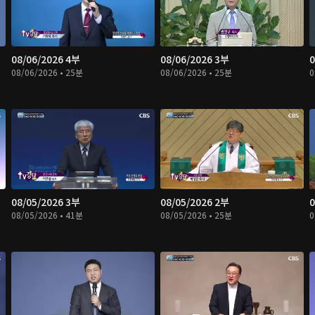
08/06/2026 4부
08/06/2026 3부
0
08/06/2026 • 25분
08/06/2026 • 25분
0
08/05/2026 3부
08/05/2026 2부
0
08/05/2026 • 41분
08/05/2026 • 25분
0