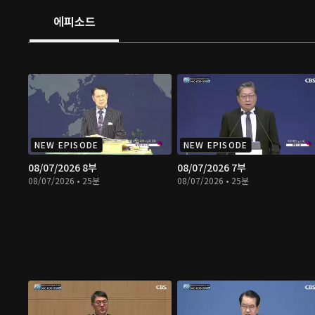
에피소드
NEW EPISODE
NEW EPISODE
08/07/2026 8부
08/07/2026 7부
08/07/2026 • 25분
08/07/2026 • 25분