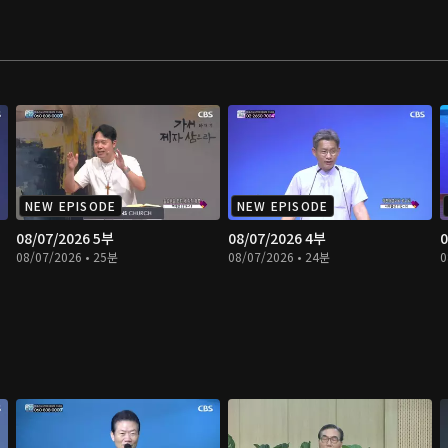
NEW EPISODE
NEW EPISODE
08/07/2026 5부
08/07/2026 4부
0
08/07/2026 • 25분
08/07/2026 • 24분
0