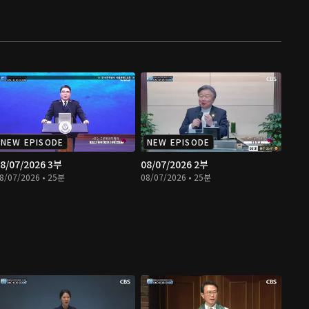
NEW EPISODE
NEW EPISODE
8/07/2026 3부
08/07/2026 2부
8/07/2026 • 25분
08/07/2026 • 25분