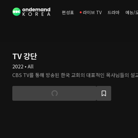
편성표
라이브 TV
드라마
예능/
TV 강단
2022 • All
CBS TV를 통해 방송된 한국 교회의 대표적인 목사님들의 설교