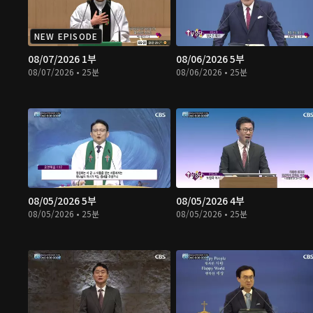
NEW EPISODE
08/07/2026 1부
08/06/2026 5부
08/07/2026 • 25분
08/06/2026 • 25분
08/05/2026 5부
08/05/2026 4부
08/05/2026 • 25분
08/05/2026 • 25분