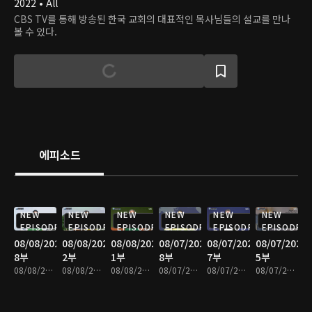
2022 • All
CBS TV를 통해 방송된 한국 교회의 대표적인 목사님들의 설교를 만나
볼 수 있다.
에피소드
NEW
NEW
NEW
NEW
NEW
NEW
EPISODE
EPISODE
EPISODE
EPISODE
EPISODE
EPISODE
08/08/2026
08/08/2026
08/08/2026
08/07/2026
08/07/2026
08/07/2026
8부
2부
1부
8부
7부
5부
08/08/2026 • 25분
08/08/2026 • 25분
08/08/2026 • 25분
08/07/2026 • 25분
08/07/2026 • 25분
08/07/2026 • 25분