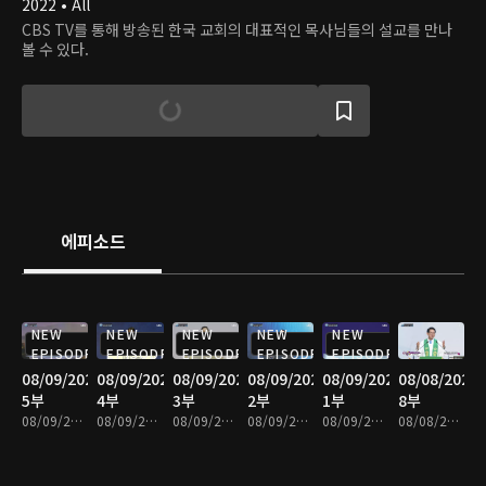
2022 • All
CBS TV를 통해 방송된 한국 교회의 대표적인 목사님들의 설교를 만나
볼 수 있다.
에피소드
NEW
NEW
NEW
NEW
NEW
EPISODE
EPISODE
EPISODE
EPISODE
EPISODE
08/09/2026
08/09/2026
08/09/2026
08/09/2026
08/09/2026
08/08/2026
5부
4부
3부
2부
1부
8부
08/09/2026 • 25분
08/09/2026 • 25분
08/09/2026 • 25분
08/09/2026 • 25분
08/09/2026 • 25분
08/08/2026 • 25분