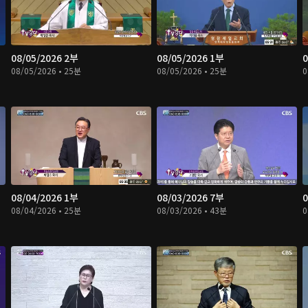
08/05/2026 2부
08/05/2026 1부
0
08/05/2026 • 25분
08/05/2026 • 25분
0
08/04/2026 1부
08/03/2026 7부
0
08/04/2026 • 25분
08/03/2026 • 43분
0