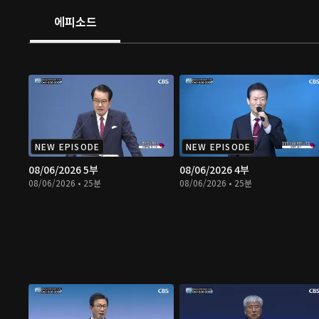
에피소드
NEW EPISODE
NEW EPISODE
08/06/2026 5부
08/06/2026 4부
08/06/2026 • 25분
08/06/2026 • 25분