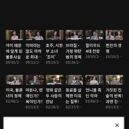
아이 때문
악마라는
호주, 시한
브라질 -
할리우드
찐친의 경
에 알게 된
말도 아까
부 소녀
가정 파탄
4대 천왕
쟁
불륜사실
운 희대의
'조이'
범의 정체
10/03/2022 • 1시간 16분
10/10/2022 • 1시간 13분
09/05/2022 • 1시간 16분
살인마 커
09/12/2022 • 1시간 17분
09/19/2022 • 1시간 17분
09/26/2022 • 1시간 19분
플!
미국, 불륜
마돈나, 연
영화 같은
동료를 살
언니를 죽
거짓된 진
녀의 정체
애인가?
두 사람의
해한 이유
인 악마
술의 반복!
02/06/2023 • 1시간 19분
육아인가?
만남
는 질투!
03/06/2023 • 1시간 15분
과연 진실
02/13/2023 • 1시간 16분
02/20/2023 • 1시간 15분
02/27/2023 • 1시간 14분
은?
03/13/2023 • 1시간 15분