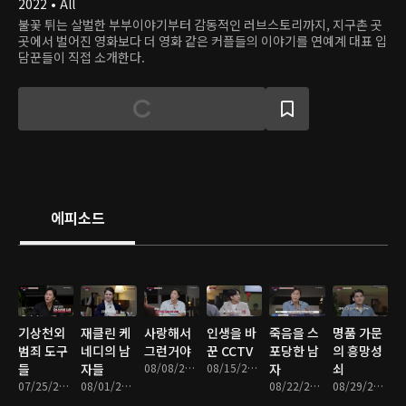
2022 • All
불꽃 튀는 살벌한 부부이야기부터 감동적인 러브스토리까지, 지구촌 곳
곳에서 벌어진 영화보다 더 영화 같은 커플들의 이야기를 연예계 대표 입
담꾼들이 직접 소개한다.
에피소드
기상천외
재클린 케
사랑해서
인생을 바
죽음을 스
명품 가문
범죄 도구
네디의 남
그런거야
꾼 CCTV
포당한 남
의 흥망성
들
자들
08/08/2022 • 1시간 16분
08/15/2022 • 1시간 17분
자
쇠
07/25/2022 • 1시간 18분
08/01/2022 • 1시간 18분
08/22/2022 • 1시간 18분
08/29/2022 • 1시간 18분