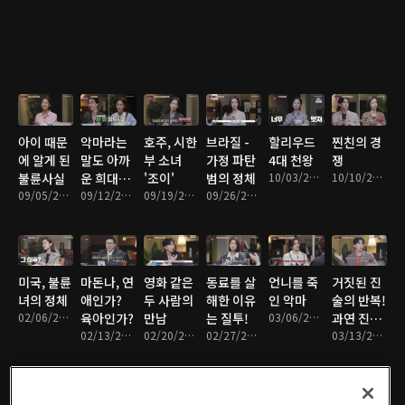
아이 때문
악마라는
호주, 시한
브라질 -
할리우드
찐친의 경
에 알게 된
말도 아까
부 소녀
가정 파탄
4대 천왕
쟁
불륜사실
운 희대의
'조이'
범의 정체
10/03/2022 • 1시간 16분
10/10/2022 • 1시간 13분
09/05/2022 • 1시간 16분
살인마 커
09/12/2022 • 1시간 17분
09/19/2022 • 1시간 17분
09/26/2022 • 1시간 19분
플!
미국, 불륜
마돈나, 연
영화 같은
동료를 살
언니를 죽
거짓된 진
녀의 정체
애인가?
두 사람의
해한 이유
인 악마
술의 반복!
02/06/2023 • 1시간 19분
육아인가?
만남
는 질투!
03/06/2023 • 1시간 15분
과연 진실
02/13/2023 • 1시간 16분
02/20/2023 • 1시간 15분
02/27/2023 • 1시간 14분
은?
03/13/2023 • 1시간 15분