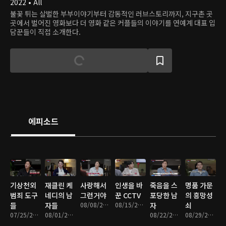
2022 • All
불꽃 튀는 살벌한 부부이야기부터 감동적인 러브스토리까지, 지구촌 곳
곳에서 벌어진 영화보다 더 영화 같은 커플들의 이야기를 연예계 대표 입
담꾼들이 직접 소개한다.
에피소드
기상천외
재클린 케
사랑해서
인생을 바
죽음을 스
명품 가문
범죄 도구
네디의 남
그런거야
꾼 CCTV
포당한 남
의 흥망성
들
자들
08/08/2022 • 1시간 16분
08/15/2022 • 1시간 17분
자
쇠
07/25/2022 • 1시간 18분
08/01/2022 • 1시간 18분
08/22/2022 • 1시간 18분
08/29/2022 • 1시간 18분