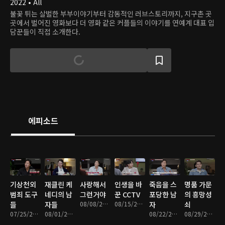
2022 • All
불꽃 튀는 살벌한 부부이야기부터 감동적인 러브스토리까지, 지구촌 곳
곳에서 벌어진 영화보다 더 영화 같은 커플들의 이야기를 연예계 대표 입
담꾼들이 직접 소개한다.
에피소드
기상천외
재클린 케
사랑해서
인생을 바
죽음을 스
명품 가문
범죄 도구
네디의 남
그런거야
꾼 CCTV
포당한 남
의 흥망성
들
자들
08/08/2022 • 1시간 16분
08/15/2022 • 1시간 17분
자
쇠
07/25/2022 • 1시간 18분
08/01/2022 • 1시간 18분
08/22/2022 • 1시간 18분
08/29/2022 • 1시간 18분