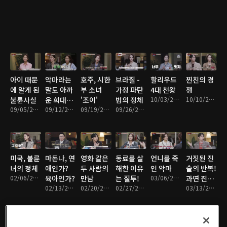
아이 때문
악마라는
호주, 시한
브라질 -
할리우드
찐친의 경
에 알게 된
말도 아까
부 소녀
가정 파탄
4대 천왕
쟁
불륜사실
운 희대의
'조이'
범의 정체
10/03/2022 • 1시간 16분
10/10/2022 • 1시간 13분
09/05/2022 • 1시간 16분
살인마 커
09/12/2022 • 1시간 17분
09/19/2022 • 1시간 17분
09/26/2022 • 1시간 19분
플!
미국, 불륜
마돈나, 연
영화 같은
동료를 살
언니를 죽
거짓된 진
녀의 정체
애인가?
두 사람의
해한 이유
인 악마
술의 반복!
02/06/2023 • 1시간 19분
육아인가?
만남
는 질투!
03/06/2023 • 1시간 15분
과연 진실
02/13/2023 • 1시간 16분
02/20/2023 • 1시간 15분
02/27/2023 • 1시간 14분
은?
03/13/2023 • 1시간 15분