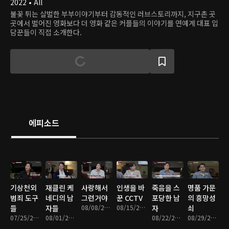
2022 • All
불꽃 튀는 살벌한 부부이야기부터 감동적인 러브스토리까지, 지구촌 곳
곳에서 벌어진 영화보다 더 영화 같은 커플들의 이야기를 연예계 대표 입
담꾼들이 직접 소개한다.
에피소드
기상천외
재클린 케
사랑해서
인생을 바
죽음을 스
명품 가문
범죄 도구
네디의 남
그런거야
꾼 CCTV
포당한 남
의 흥망성
들
자들
08/08/2022 • 1시간 16분
08/15/2022 • 1시간 17분
자
쇠
07/25/2022 • 1시간 18분
08/01/2022 • 1시간 18분
08/22/2022 • 1시간 18분
08/29/2022 • 1시간 18분