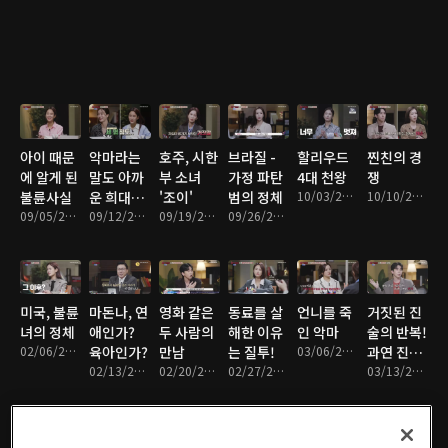
아이 때문
악마라는
호주, 시한
브라질 -
할리우드
찐친의 경
에 알게 된
말도 아까
부 소녀
가정 파탄
4대 천왕
쟁
불륜사실
운 희대의
'조이'
범의 정체
10/03/2022 • 1시간 16분
10/10/2022 • 1시간 13분
09/05/2022 • 1시간 16분
살인마 커
09/12/2022 • 1시간 17분
09/19/2022 • 1시간 17분
09/26/2022 • 1시간 19분
플!
미국, 불륜
마돈나, 연
영화 같은
동료를 살
언니를 죽
거짓된 진
녀의 정체
애인가?
두 사람의
해한 이유
인 악마
술의 반복!
02/06/2023 • 1시간 19분
육아인가?
만남
는 질투!
03/06/2023 • 1시간 15분
과연 진실
02/13/2023 • 1시간 16분
02/20/2023 • 1시간 15분
02/27/2023 • 1시간 14분
은?
03/13/2023 • 1시간 15분