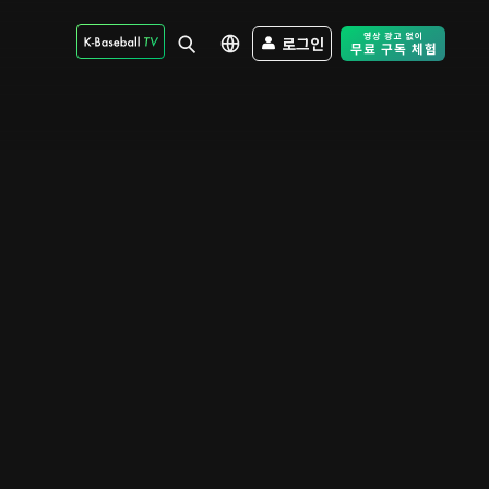
로그인
Free Trial - Sk