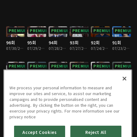
PREMIUM
PREMIUM
PREMIUM
PREMIUM
PREMIUM
PREMIUM
96회
95회
94회
93회
92회
91회
07/30/2026 • 33분
07/29/2026 • 33분
07/28/2026 • 33분
07/27/2026 • 33분
07/24/2026 • 33분
07/23/2026 • 33분
PREMIUM
PREMIUM
PREMIUM
PREMIUM
PREMIUM
PREMIUM
90회
89회
88회
87회
86회
85회
07/22/2026 • 33분
07/21/2026 • 33분
07/20/2026 • 33분
07/17/2026 • 34분
07/16/2026 • 34분
07/15/2026 • 34분
We process your personal information to measure and
improve our sites and service, to assist our marketing
campaigns and to provide personalised content and
PREMIUM
PREMIUM
PREMIUM
PREMIUM
PREMIUM
PREMIUM
advertising. By clicking the button on the right, you can
exercise your privacy rights. For more information see our
84회
83회
82회
81회
80회
79회
privacy notice
07/14/2026 • 34분
07/13/2026 • 34분
07/10/2026 • 34분
07/09/2026 • 34분
07/08/2026 • 34분
07/07/2026 • 34분
Accept Cookies
Reject All
PREMIUM
PREMIUM
PREMIUM
PREMIUM
PREMIUM
PREMIUM