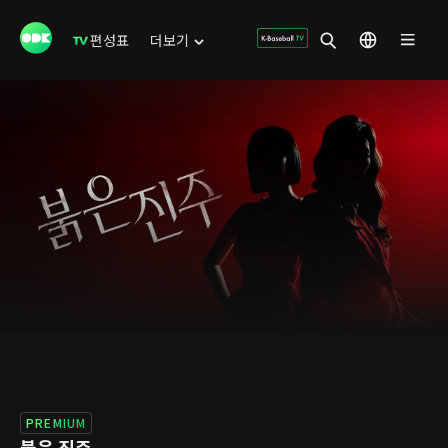
편성표
더보기
PREMIUM
붉은 진주