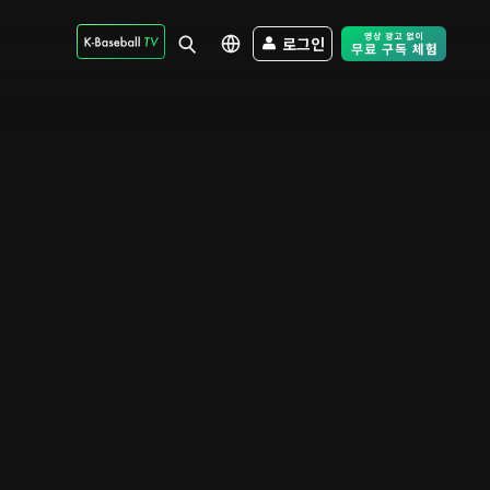
로그인
Free Trial - Sk