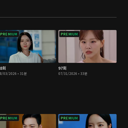
PREMIUM
PREMIUM
98회
97회
8/03/2026 • 31분
07/31/2026 • 33분
PREMIUM
PREMIUM