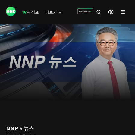
편성표
더보기
NNP 6 뉴스