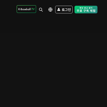
로그인
Free Trial - Sk