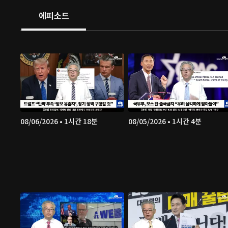
에피소드
08/06/2026 • 1시간 18분
08/05/2026 • 1시간 4분