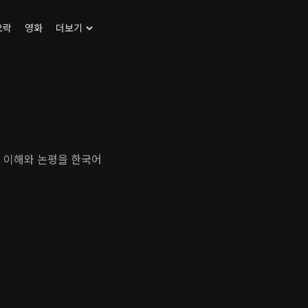
오락
영화
더보기
인 이해와 논평을 한국어