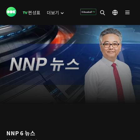
편성표
더보기
NNP 6 뉴스