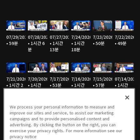
07/29/2026
07/28/2026
07/27/2026
7/24/2026
7/23/2026
7/22/2026
• 59분
• 1시간 6
• 1시간
• 1시간
• 50분
• 49분
분
13분
18분
7/21/2026
7/20/2026
7/17/2026
7/16/2026
7/15/2026
07/14/2026
• 1시간 2
• 1시간
• 53분
• 1시간
• 57분
• 1시간
분
19분
11분
We process your personal information to measure and
improve our sites and service, to assist our marketing
campaigns and to provide personalised content and
07/13/2026
07/10/2026
07/09/2026
07/08/2026
07/07/2026
07/06/2026
advertising. By clicking the button on the right, you can
• 53분
• 1시간 5
• 50분
• 55분
• 56분
• 54분
exercise your privacy rights. For more information see our
분
privacy notice