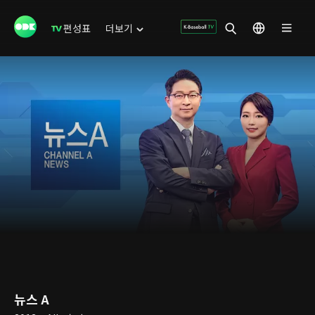
편성표
더보기
뉴스 A