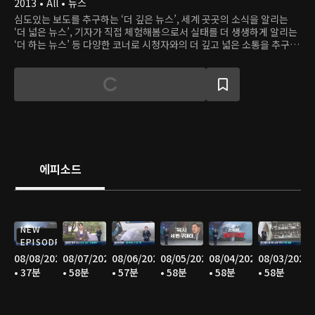
2013 • All • 뉴스
심도있는 보도를 추구하는 ‘더 깊은 뉴스’, 세계 곳곳의 소식을 알리는
‘더 넓은 뉴스’, 기자가 직접 체험해봄으로서 실태를 더 생생하게 알리는
‘더 하는 뉴스’ 등 다양한 코너로 시청자와의 더 깊고 넓은 소통을 추구한
다.
에피소드
NEW
EPISODE
08/08/2026
08/07/2026
08/06/2026
08/05/2026
08/04/2026
08/03/2026
• 37분
• 58분
• 57분
• 58분
• 58분
• 58분