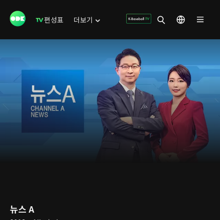
편성표
더보기
뉴스 A