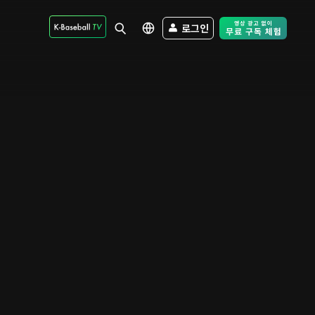
로그인
Free Trial - Sk