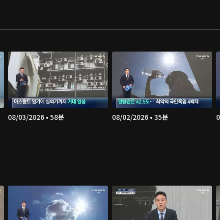
08/03/2026 • 58분
08/02/2026 • 35분
0