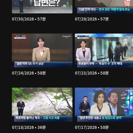
07/30/2026 • 57분
07/29/2026 • 57분
07/24/2026 • 58분
07/23/2026 • 58분
07/18/2026 • 36분
07/17/2026 • 58분