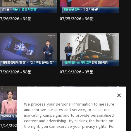
7/26/2026 • 34분
07/25/2026 • 36분
7/20/2026 • 58분
07/19/2026 • 35분
We process your personal information to measure
and improve our sites and service, to assist our
marketing campaigns and to provide personalised
content and advertising. By clicking the button on
7/14/2026 • 58분
07/13/2026 • 58분
the right, you can exercise your privacy rights. For