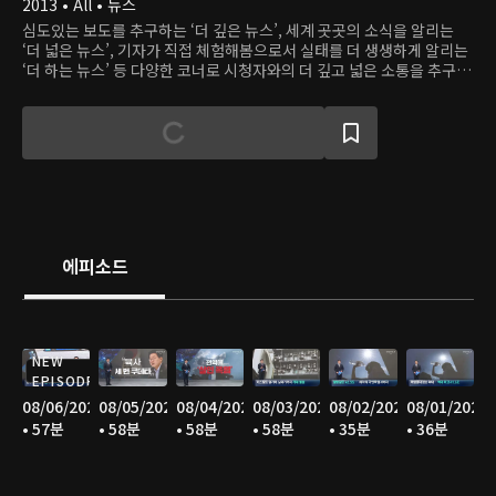
2013 • All • 뉴스
심도있는 보도를 추구하는 ‘더 깊은 뉴스’, 세계 곳곳의 소식을 알리는
‘더 넓은 뉴스’, 기자가 직접 체험해봄으로서 실태를 더 생생하게 알리는
‘더 하는 뉴스’ 등 다양한 코너로 시청자와의 더 깊고 넓은 소통을 추구한
다.
에피소드
NEW
EPISODE
08/06/2026
08/05/2026
08/04/2026
08/03/2026
08/02/2026
08/01/2026
• 57분
• 58분
• 58분
• 58분
• 35분
• 36분