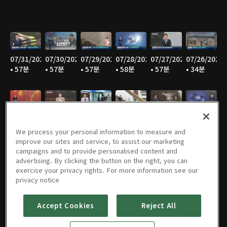
07/31/2026
07/30/2026
07/29/2026
07/28/2026
07/27/2026
07/26/2026
• 57분
• 57분
• 57분
• 58분
• 57분
• 34분
07/25/2026
07/24/2026
07/23/2026
07/22/2026
07/21/2026
07/20/2026
• 36분
• 58분
• 58분
• 57분
• 59분
• 58분
We process your personal information to measure and
improve our sites and service, to assist our marketing
campaigns and to provide personalised content and
advertising. By clicking the button on the right, you can
exercise your privacy rights. For more information see our
07/19/2026
07/18/2026
07/17/2026
07/16/2026
07/15/2026
07/14/2026
privacy notice
• 35분
• 36분
• 58분
• 57분
• 59분
• 58분
Accept Cookies
Reject All