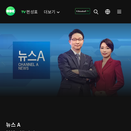
편성표
더보기
뉴스 A