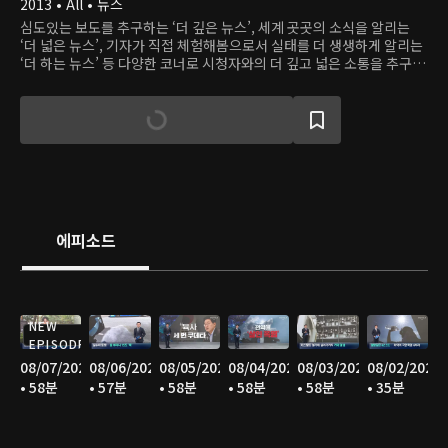
2013 • All • 뉴스
심도있는 보도를 추구하는 ‘더 깊은 뉴스’, 세계 곳곳의 소식을 알리는
‘더 넓은 뉴스’, 기자가 직접 체험해봄으로서 실태를 더 생생하게 알리는
‘더 하는 뉴스’ 등 다양한 코너로 시청자와의 더 깊고 넓은 소통을 추구한
다.
에피소드
NEW
EPISODE
08/07/2026
08/06/2026
08/05/2026
08/04/2026
08/03/2026
08/02/2026
• 58분
• 57분
• 58분
• 58분
• 58분
• 35분