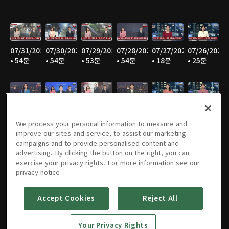
07/31/2026
07/30/2026
07/29/2026
07/28/2026
07/27/2026
07/26/2026
• 54분
• 54분
• 53분
• 54분
• 18분
• 25분
07/24/2026
07/23/2026
07/22/2026
07/21/2026
07/20/2026
07/19/2026
• 54분
• 54분
• 55분
• 54분
• 18분
• 25분
We process your personal information to measure and
improve our sites and service, to assist our marketing
campaigns and to provide personalised content and
advertising. By clicking the button on the right, you can
exercise your privacy rights. For more information see our
07/18/2026
07/16/2026
07/15/2026
07/14/2026
07/13/2026
07/12/2026
privacy notice
• 25분
• 55분
• 54분
• 54분
• 18분
• 25분
Accept Cookies
Reject All
Your Privacy Rights
07/10/2026
07/09/2026
07/08/2026
07/07/2026
07/06/2026
07/05/2026