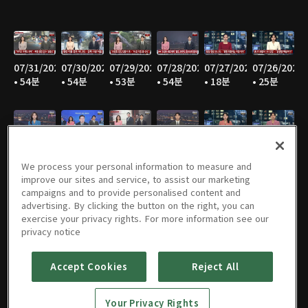
07/31/2026
07/30/2026
07/29/2026
07/28/2026
07/27/2026
07/26/2026
• 54분
• 54분
• 53분
• 54분
• 18분
• 25분
07/24/2026
07/23/2026
07/22/2026
07/21/2026
07/20/2026
07/19/2026
• 54분
• 54분
• 55분
• 54분
• 18분
• 25분
We process your personal information to measure and
improve our sites and service, to assist our marketing
campaigns and to provide personalised content and
advertising. By clicking the button on the right, you can
exercise your privacy rights. For more information see our
07/18/2026
07/16/2026
07/15/2026
07/14/2026
07/13/2026
07/12/2026
privacy notice
• 25분
• 55분
• 54분
• 54분
• 18분
• 25분
Accept Cookies
Reject All
Your Privacy Rights
07/10/2026
07/09/2026
07/08/2026
07/07/2026
07/06/2026
07/05/2026