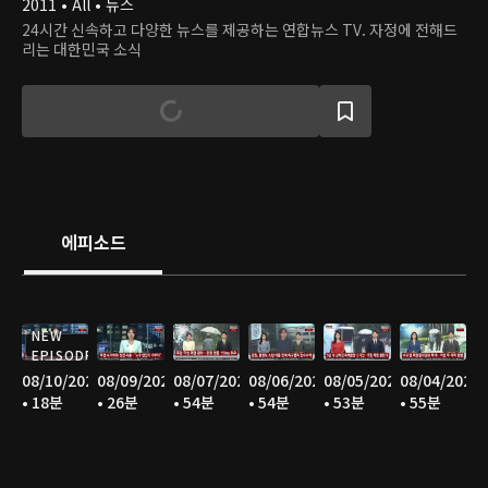
2011 • All • 뉴스
24시간 신속하고 다양한 뉴스를 제공하는 연합뉴스 TV. 자정에 전해드
리는 대한민국 소식
에피소드
NEW
EPISODE
08/10/2026
08/09/2026
08/07/2026
08/06/2026
08/05/2026
08/04/2026
• 18분
• 26분
• 54분
• 54분
• 53분
• 55분