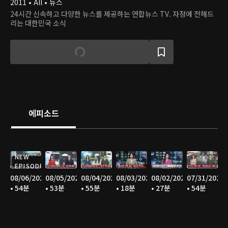
2011 • All • 뉴스
24시간 신속하고 다양한 뉴스를 제공하는 연합뉴스 TV. 자정에 전해드
리는 대한민국 소식
에피소드
NEW
EPISODE
08/06/2026
08/05/2026
08/04/2026
08/03/2026
08/02/2026
07/31/2026
• 54분
• 53분
• 55분
• 18분
• 27분
• 54분