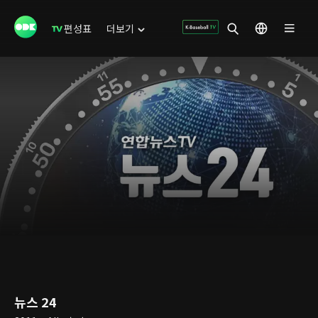
편성표
더보기
뉴스 24