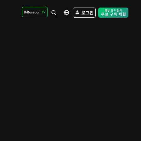
로그인
Free Trial - Sk