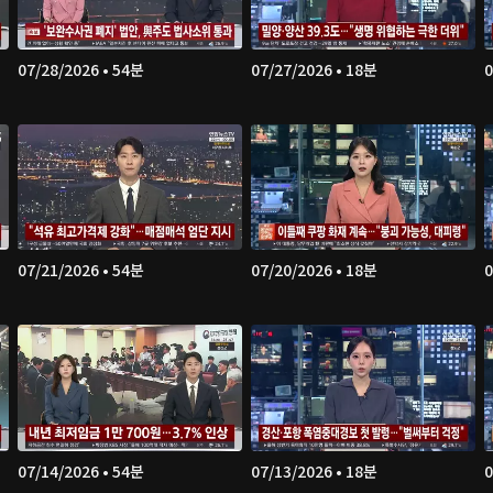
07/28/2026 • 54분
07/27/2026 • 18분
0
07/21/2026 • 54분
07/20/2026 • 18분
0
07/14/2026 • 54분
07/13/2026 • 18분
0