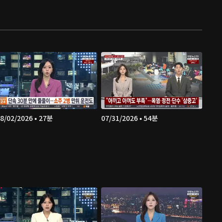
8/02/2026 • 27분
07/31/2026 • 54분