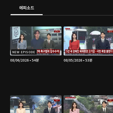
에피소드
NEW EPISODE
08/06/2026 • 54분
08/05/2026 • 53분