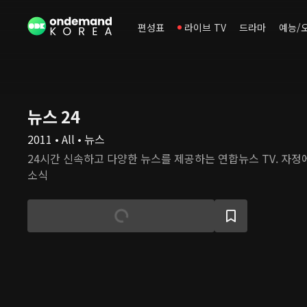
편성표
라이브 TV
드라마
예능/
뉴스 24
2011 • All • 뉴스
24시간 신속하고 다양한 뉴스를 제공하는 연합뉴스 TV. 자정에 전해드리는 대한민국
소식