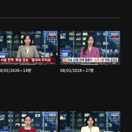
8/03/2026 • 18분
08/02/2026 • 27분