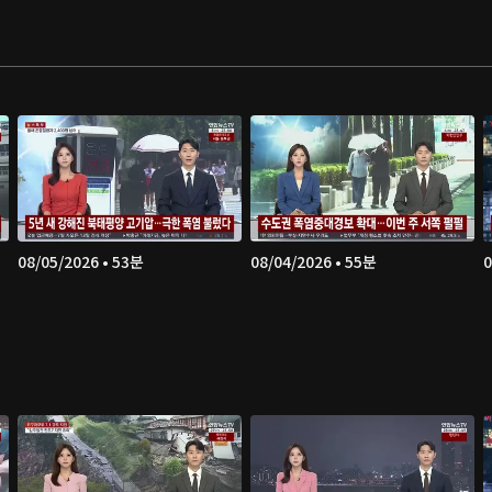
08/05/2026 • 53분
08/04/2026 • 55분
0