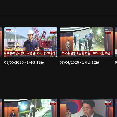
08/05/2026 • 1시간 12분
08/04/2026 • 1시간 12분
0