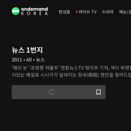
편성표
라이브 TV
드라마
예능/
뉴스 1번지
2011 • All • 뉴스
‘매의 눈’ ‘공정한 저울추’ 연합뉴스TV 정치부 기자, 색이 뚜
미있는 해설로 시시각각 달라지는 정국(政局) 현안을 짚어드