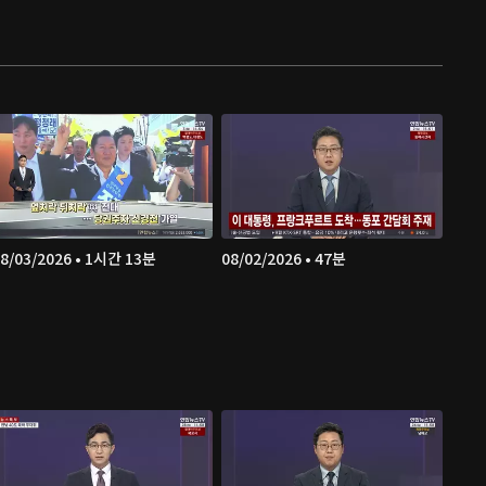
8/03/2026 • 1시간 13분
08/02/2026 • 47분