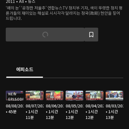
2011 • All • 뉴스
‘매의 눈’ ‘공정한 저울추’ 연합뉴스TV 정치부 기자, 색이 뚜렷한 정치 평
론가들의 재미있는 해설로 시시각각 달라지는 정국(政局) 현안을 짚어
드립니다.
에피소드
NEW
EPISODE
08/08/2026
08/07/2026
08/06/2026
08/05/2026
08/04/2026
08/03/2026
• 45분
• 1시간
• 1시간
• 1시간
• 1시간
• 1시간
11분
12분
12분
12분
13분