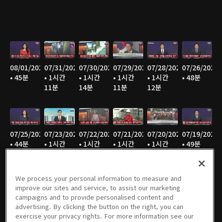
08/01/2026
07/31/2026
07/30/2026
07/29/2026
07/28/2026
07/26/2026
• 45분
• 1시간
• 1시간
• 1시간
• 1시간
• 48분
11분
14분
11분
12분
07/25/2026
07/23/2026
07/22/2026
07/21/2026
07/20/2026
07/19/2026
• 44분
• 1시간
• 1시간
• 1시간
• 1시간
• 49분
13분
11분
12분
11분
We process your personal information to measure and
improve our sites and service, to assist our marketing
campaigns and to provide personalised content and
07/18/2026
07/17/2026
07/16/2026
07/15/2026
07/14/2026
07/13/2026
advertising. By clicking the button on the right, you can
• 45분
• 42분
• 1시간
• 1시간
• 1시간
• 1시간
exercise your privacy rights. For more information see our
13분
13분
12분
13분