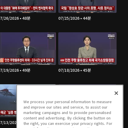
7/26/2026 • 48분
07/25/2026 • 44분
7/19/2026 • 49분
07/18/2026 • 45분
We process your personal information to measure
and improve our sites and service, to assist our
marketing campaigns and to provide personalised
content and advertising. By clicking the button on
7/13/2026 • 1시간 13분
07/12/2026 • 49분
the right, you can exercise your privacy rights. For