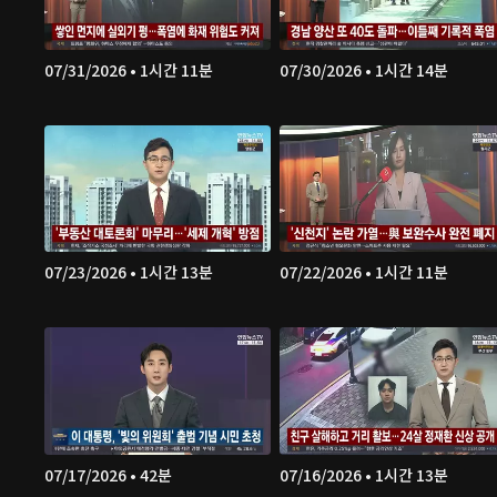
07/31/2026 • 1시간 11분
07/30/2026 • 1시간 14분
07/23/2026 • 1시간 13분
07/22/2026 • 1시간 11분
07/17/2026 • 42분
07/16/2026 • 1시간 13분