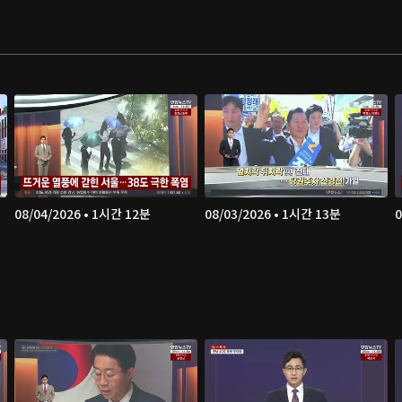
08/04/2026 • 1시간 12분
08/03/2026 • 1시간 13분
0