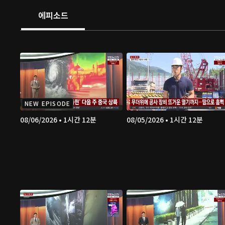
에피소드
NEW EPISODE
08/06/2026 • 1시간 12분
08/05/2026 • 1시간 12분