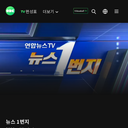
편성표
더보기
뉴스 1번지