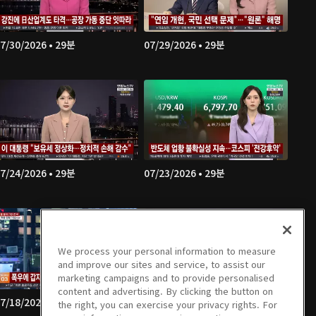
7/30/2026 • 29분
07/29/2026 • 29분
7/24/2026 • 29분
07/23/2026 • 29분
We process your personal information to measure
and improve our sites and service, to assist our
marketing campaigns and to provide personalised
content and advertising. By clicking the button on
7/18/2026 • 40분
07/17/2026 • 29분
the right, you can exercise your privacy rights. For