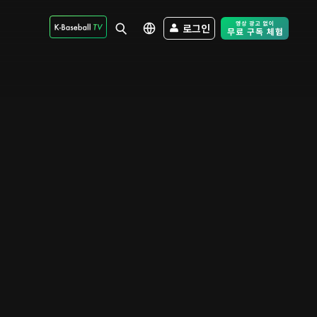
로그인
Free Trial - Sk