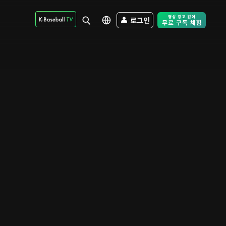
로그인
Free Trial - Sk