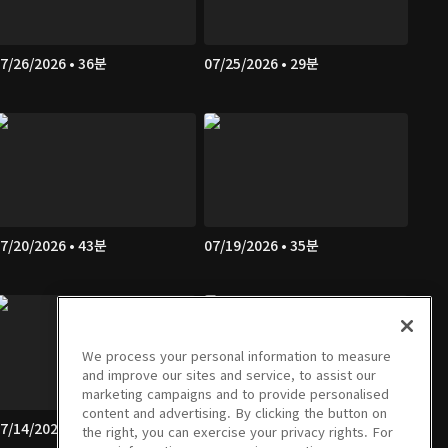
7/26/2026 • 36분
07/25/2026 • 29분
7/20/2026 • 43분
07/19/2026 • 35분
We process your personal information to measure
and improve our sites and service, to assist our
marketing campaigns and to provide personalised
content and advertising. By clicking the button on
7/14/2026 • 29분
07/13/2026 • 40분
the right, you can exercise your privacy rights. For