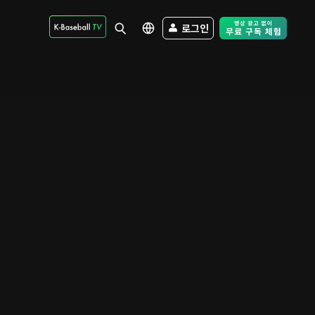
로그인
Free Trial - Sk