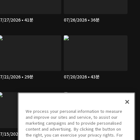
7/27/2026 • 41분
07/26/2026 • 36분
7/21/2026 • 29분
07/20/2026 • 43분
We process your personal information to measure
and improve our sites and service, to assist our
marketing campaigns and to provide personalised
content and advertising. By clicking the button on
7/15/2026 • 29분
07/14/2026 • 29분
the right, you can exercise your privacy rights. For