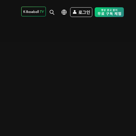
로그인
Free Trial - Sk