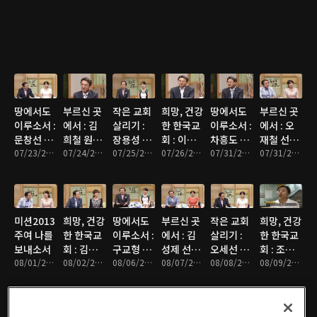
람들)
국)
회)
땅에서도
부르신 곳
작은 교회
희망, 건강
땅에서도
부르신 곳
이루소서 :
에서 : 김
살리기 :
한 한국교
이루소서 :
에서 : 오
문창선 목
희철 원장
장용성 목
회 : 이신
차흥도 목
재철 선교
사(위디국
07/23/2013 • 27분
(월드비전
07/24/2013 • 26분
사(주님이
07/25/2013 • 25분
웅 목사(신
07/26/2013 • 26분
사(농촌선
07/31/2013 • 26분
사(타지키
07/31/2013 • 26분
제선교회)
선명회 합
꿈꾸신교
길교회)
교훈련원)
스탄)
창단)
회)
미션2013
희망, 건강
땅에서도
부르신 곳
작은 교회
희망, 건강
주여 나를
한 한국교
이루소서 :
에서 : 김
살리기 :
한 한국교
보내소서
회 : 김종
구교형 목
성제 선교
오세선 목
회 : 조성
08/01/2013 • 25분
호 목사(춘
08/02/2013 • 25분
사(성서한
08/06/2013 • 25분
사(아시아
08/07/2013 • 26분
사(명업교
08/08/2013 • 27분
민 목사(상
08/09/2013 • 26분
천 효자교
국 사무총
입양선교
회)
도제일교
회)
장)
회)
회)