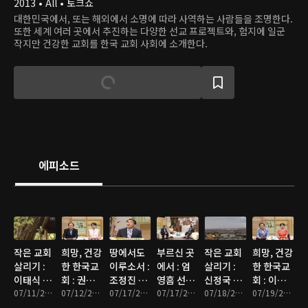
2013 • All • 토크쇼
대한민국에서, 또는 해외에서 소명에 따라 사역하는 사람들을 조명한다.
또한 세계 여러 곳에서 추진하는 다양한 선교 프로젝트와, 험지에 일군
작지만 건강한 교회를 한국 교회 사회에 소개한다.
에피소드
작은 교회
희망, 건강
땅에서도
부르신 곳
작은 교회
희망, 건강
살리기 :
한 한국교
이루소서 :
에서 : 엄
살리기 :
한 한국교
이태식 목
회 : 권정
조정진 목
영흠 선교
신정국 목
회 : 이원
사 2부(덕
07/11/2013 • 27분
희 목사(숭
07/12/2013 • 26분
사(생명을
07/17/2013 • 26분
사(남아프
07/17/2013 • 26분
사(남촌교
07/18/2013 • 25분
호 목사(소
07/19/2013 • 25분
천교회)
덕교회)
나누는 사
리카공화
회)
양성결교