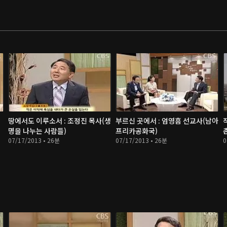
땅에서도 이루소서 : 조정진 목사(생
부르신 곳에서 : 엄영흠 선교사(남아
명을 나누는 사람들)
프리카공화국)
07/17/2013 • 26분
07/17/2013 • 26분
0