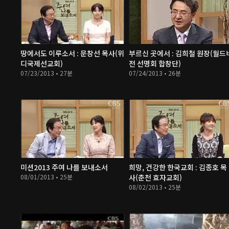
땅에서도 이루소서 : 문창선 목사(위
부르신 곳에서 : 김희철 원장(월드
디국제선교회)
전 선명회 합창단)
07/23/2013 • 27분
07/24/2013 • 26분
미션2013 주여 나를 보내소서
희망, 건강한 한국교회 : 김종호 목
08/01/2013 • 25분
사(춘천 효자교회)
08/02/2013 • 25분