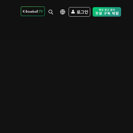
로그인
Free Trial - Sk