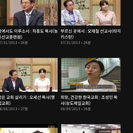
땅에서도 이루소서 : 차흥도 목사(농
부르신 곳에서 : 오재철 선교사(타지
촌선교훈련원)
키스탄)
7/31/2013 • 26분
07/31/2013 • 26분
작은 교회 살리기 : 오세선 목사(명
희망, 건강한 한국교회 : 조성민 목
업교회)
사(상도제일교회)
8/08/2013 • 27분
08/09/2013 • 26분