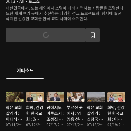
2013 • All • 토크쇼
대한민국에서, 또는 해외에서 소명에 따라 사역하는 사람들을 조명한다.
또한 세계 여러 곳에서 추진하는 다양한 선교 프로젝트와, 험지에 일군
작지만 건강한 교회를 한국 교회 사회에 소개한다.
에피소드
작은 교회
희망, 건강
땅에서도
부르신 곳
작은 교회
희망, 건강
살리기 :
한 한국교
이루소서 :
에서 : 엄
살리기 :
한 한국교
이태식 목
회 : 권정
조정진 목
영흠 선교
신정국 목
회 : 이원
사 2부(덕
07/11/2013 • 27분
희 목사(숭
07/12/2013 • 26분
사(생명을
07/17/2013 • 26분
사(남아프
07/17/2013 • 26분
사(남촌교
07/18/2013 • 25분
호 목사(소
07/19/2013 • 25분
천교회)
덕교회)
나누는 사
리카공화
회)
양성결교