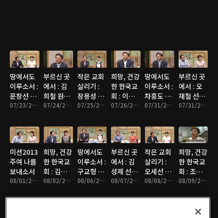
람들)
국)
회)
땅에서도
부르신 곳
작은 교회
희망, 건강
땅에서도
부르신 곳
이루소서 :
에서 : 김
살리기 :
한 한국교
이루소서 :
에서 : 오
문창선 목
희철 원장
장용성 목
회 : 이신
차흥도 목
재철 선교
사(위디국
07/23/2013 • 27분
(월드비전
07/24/2013 • 26분
사(주님이
07/25/2013 • 25분
웅 목사(신
07/26/2013 • 26분
사(농촌선
07/31/2013 • 26분
사(타지키
07/31/2013 • 26분
제선교회)
선명회 합
꿈꾸신교
길교회)
교훈련원)
스탄)
창단)
회)
미션2013
희망, 건강
땅에서도
부르신 곳
작은 교회
희망, 건강
주여 나를
한 한국교
이루소서 :
에서 : 김
살리기 :
한 한국교
보내소서
회 : 김종
구교형 목
성제 선교
오세선 목
회 : 조성
08/01/2013 • 25분
호 목사(춘
08/02/2013 • 25분
사(성서한
08/06/2013 • 25분
사(아시아
08/07/2013 • 26분
사(명업교
08/08/2013 • 27분
민 목사(상
08/09/2013 • 26분
천 효자교
국 사무총
입양선교
회)
도제일교
회)
장)
회)
회)